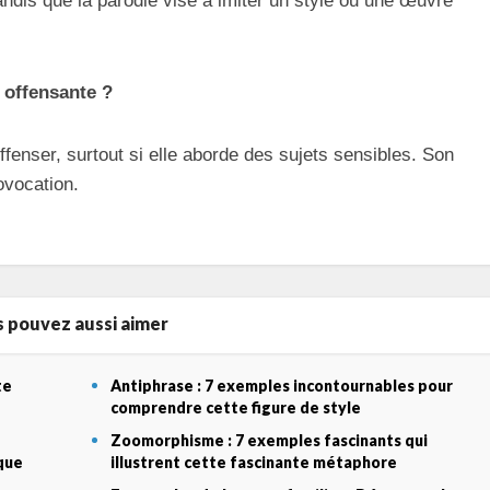
tandis que la parodie vise à imiter un style ou une œuvre
 offensante ?
offenser, surtout si elle aborde des sujets sensibles. Son
ovocation.
 pouvez aussi aimer
te
Antiphrase : 7 exemples incontournables pour
comprendre cette figure de style
Zoomorphisme : 7 exemples fascinants qui
que
illustrent cette fascinante métaphore