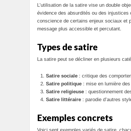
L’utilisation de la satire vise un double obje
évidence des absurdités ou des injustices d
conscience de certains enjeux sociaux et pol
message plus accessible et percutant.
Types de satire
La satire peut se décliner en plusieurs caté
Satire sociale
: critique des comporte
Satire politique
: mise en lumière des 
Satire religieuse
: questionnement des
Satire littéraire
: parodie d’autres styl
Exemples concrets
Voici sept exemples variés de satire, chacun