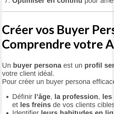
Optimiser en continu
pour améli
Créer vos Buyer Per
Comprendre votre A
Un
buyer persona
est un
profil sem
votre client idéal.
Pour créer un buyer persona efficac
Définir
l’âge
,
la profession
,
les
et
les freins
de vos clients cible
Identifier
leurs habitudes en li