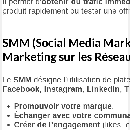
Il permet d’
obtenir du trafic imméd
produit rapidement ou tester une off
SMM (Social Media Mark
Marketing sur les Résea
Le
SMM
désigne l’utilisation de pl
Facebook
,
Instagram
,
LinkedIn
,
T
Promouvoir votre marque
.
Échanger avec votre commun
Créer de l’engagement
(likes, 