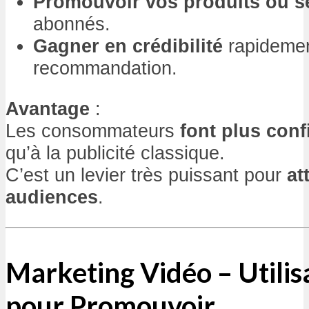
Promouvoir vos produits ou s
abonnés.
Gagner en crédibilité
rapidemen
recommandation.
Avantage
:
Les consommateurs
font plus conf
qu’à la publicité classique.
C’est un levier très puissant pour
at
audiences
.
Marketing Vidéo – Utilis
pour Promouvoir