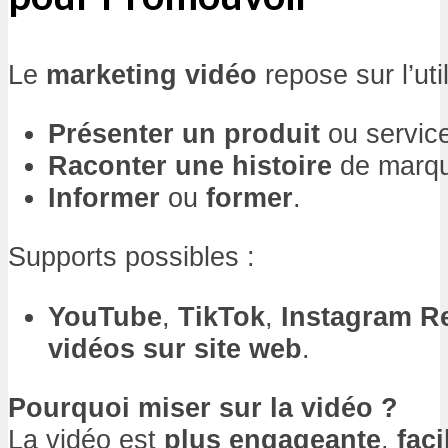
Le
marketing vidéo
repose sur l’uti
Présenter un produit
ou servic
Raconter une histoire
de marqu
Informer
ou
former
.
Supports possibles :
YouTube
,
TikTok
,
Instagram R
vidéos sur site web
.
Pourquoi miser sur la vidéo ?
La vidéo est
plus engageante
,
fac