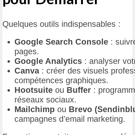
Quelques outils indispensables :
Google Search Console
: suivr
pages.
Google Analytics
: analyser votr
Canva
: créer des visuels profe
compétences graphiques.
Hootsuite
ou
Buffer
: programme
réseaux sociaux.
Mailchimp
ou
Brevo (Sendinbl
campagnes d’email marketing.