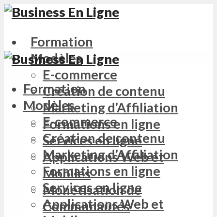
Formation
Modèles
E-commerce
Formation
Création de contenu
Modèles
Marketing d’Affiliation
E-commerce
Formations en ligne
Création de contenu
Services en ligne
Marketing d’Affiliation
Applications Web et
Formations en ligne
Mobiles
Services en ligne
Monétisation de
Applications Web et
Communautés