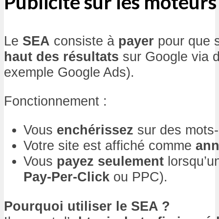
Publicité sur les moteur
Le
SEA
consiste à
payer
pour que s
haut des résultats
sur Google via 
exemple Google Ads).
Fonctionnement :
Vous
enchérissez
sur des mots-
Votre site est affiché comme
ann
Vous
payez seulement
lorsqu’un
Pay-Per-Click
ou PPC).
Pourquoi utiliser le SEA ?