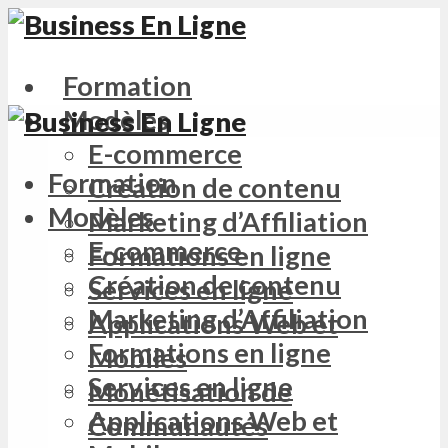
Formation
Modèles
E-commerce
Formation
Création de contenu
Modèles
Marketing d’Affiliation
E-commerce
Formations en ligne
Création de contenu
Services en ligne
Marketing d’Affiliation
Applications Web et
Formations en ligne
Mobiles
Services en ligne
Monétisation de
Applications Web et
Communautés