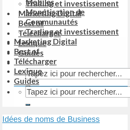
Mobiles
Trading et investissement
Monétisation de
Marketing Digital
Communautés
Best of
Trading et investissement
Télécharger
Marketing Digital
Lexique
Best of
Guides
Télécharger
Lexique
Guides
Idées de noms de Business