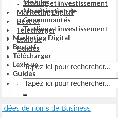
Mobiles
Trading et investissement
Monétisation de
Marketing Digital
Communautés
Best of
Trading et investissement
Télécharger
Marketing Digital
Lexique
Best of
Guides
Télécharger
Lexique
Guides
Idées de noms de Business