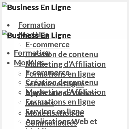
Formation
Modèles
E-commerce
Formation
Création de contenu
Modèles
Marketing d’Affiliation
E-commerce
Formations en ligne
Création de contenu
Services en ligne
Marketing d’Affiliation
Applications Web et
Formations en ligne
Mobiles
Services en ligne
Monétisation de
Applications Web et
Communautés