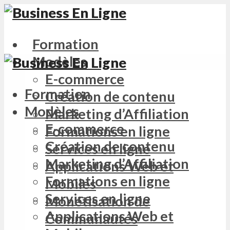
Formation
Modèles
E-commerce
Formation
Création de contenu
Modèles
Marketing d’Affiliation
E-commerce
Formations en ligne
Création de contenu
Services en ligne
Marketing d’Affiliation
Applications Web et
Formations en ligne
Mobiles
Services en ligne
Monétisation de
Applications Web et
Communautés