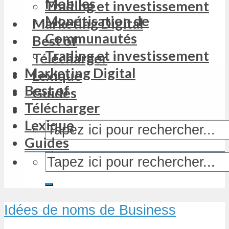
Mobiles
Trading et investissement
Monétisation de
Marketing Digital
Communautés
Best of
Trading et investissement
Télécharger
Marketing Digital
Lexique
Best of
Guides
Télécharger
Lexique
Guides
Idées de noms de Business