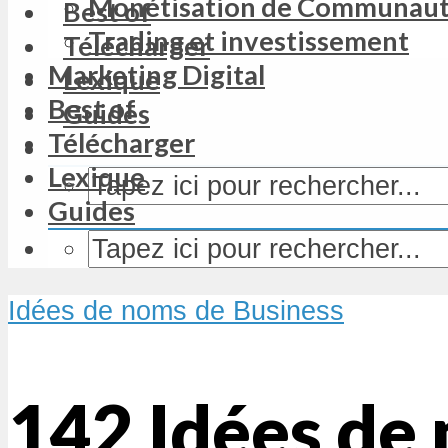
Monétisation de Communau
Best of
Trading et investissement
Télécharger
Marketing Digital
Lexique
Best of
Guides
Télécharger
Lexique
Guides
Idées de noms de Business
142 Idées de 