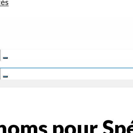
tés
noms pour Spé