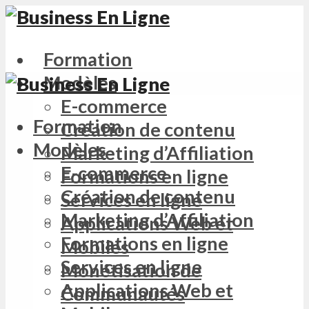
Formation
Modèles
E-commerce
Formation
Création de contenu
Modèles
Marketing d’Affiliation
E-commerce
Formations en ligne
Création de contenu
Services en ligne
Marketing d’Affiliation
Applications Web et
Formations en ligne
Mobiles
Services en ligne
Monétisation de
Applications Web et
Communautés