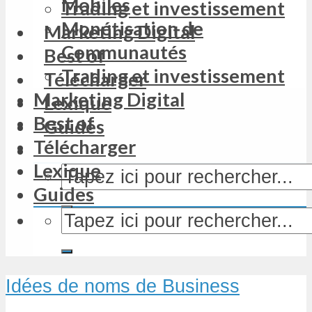
Mobiles
Trading et investissement
Monétisation de
Marketing Digital
Communautés
Best of
Trading et investissement
Télécharger
Marketing Digital
Lexique
Best of
Guides
Télécharger
Lexique
Guides
Idées de noms de Business