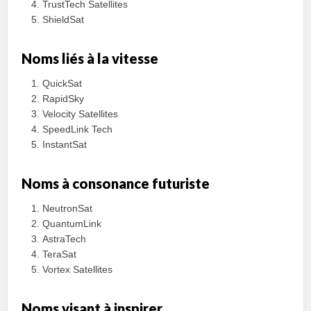
TrustTech Satellites
ShieldSat
Noms liés à la vitesse
QuickSat
RapidSky
Velocity Satellites
SpeedLink Tech
InstantSat
Noms à consonance futuriste
NeutronSat
QuantumLink
AstraTech
TeraSat
Vortex Satellites
Noms visant à inspirer