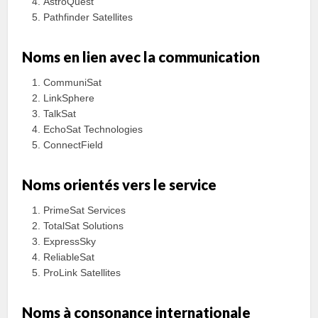
AstroQuest
Pathfinder Satellites
Noms en lien avec la communication
CommuniSat
LinkSphere
TalkSat
EchoSat Technologies
ConnectField
Noms orientés vers le service
PrimeSat Services
TotalSat Solutions
ExpressSky
ReliableSat
ProLink Satellites
Noms à consonance internationale