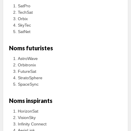
SatPro
TechSat
Orbix
SkyTec
SatNet
Noms futuristes
AstroWave
Orbitronix
FutureSat
StratoSphere
SpaceSync
Noms inspirants
HorizonSat
VisionSky
Infinity Connect
AerisLink