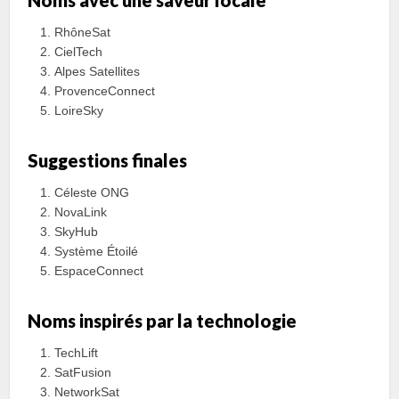
Noms avec une saveur locale
RhôneSat
CielTech
Alpes Satellites
ProvenceConnect
LoireSky
Suggestions finales
Céleste ONG
NovaLink
SkyHub
Système Étoilé
EspaceConnect
Noms inspirés par la technologie
TechLift
SatFusion
NetworkSat