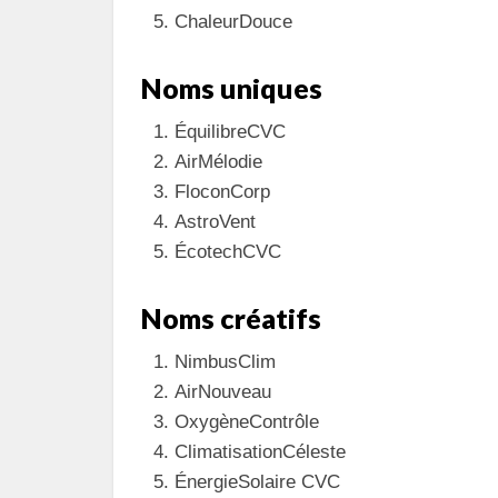
ChaleurDouce
Noms uniques
ÉquilibreCVC
AirMélodie
FloconCorp
AstroVent
ÉcotechCVC
Noms créatifs
NimbusClim
AirNouveau
OxygèneContrôle
ClimatisationCéleste
ÉnergieSolaire CVC