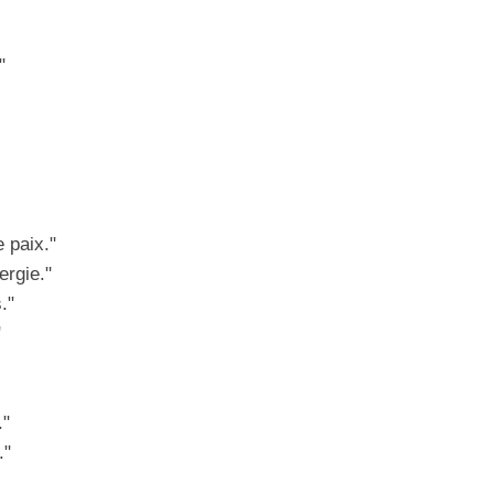
"
 paix."
rgie."
."
"
."
."