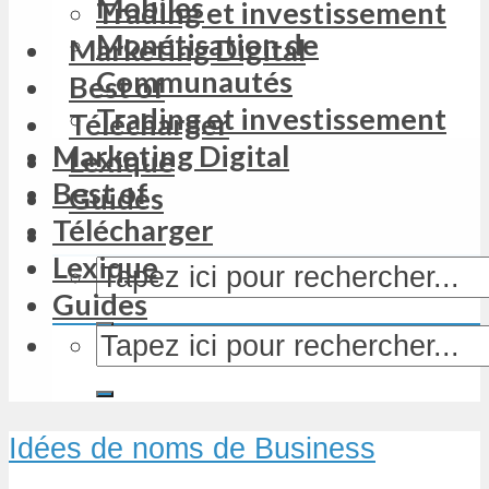
Mobiles
Trading et investissement
Monétisation de
Marketing Digital
Communautés
Best of
Trading et investissement
Télécharger
Marketing Digital
Lexique
Best of
Guides
Télécharger
Lexique
Guides
Idées de noms de Business