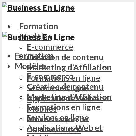
Formation
Modèles
E-commerce
Formation
Création de contenu
Modèles
Marketing d’Affiliation
E-commerce
Formations en ligne
Création de contenu
Services en ligne
Marketing d’Affiliation
Applications Web et
Formations en ligne
Mobiles
Services en ligne
Monétisation de
Applications Web et
Communautés