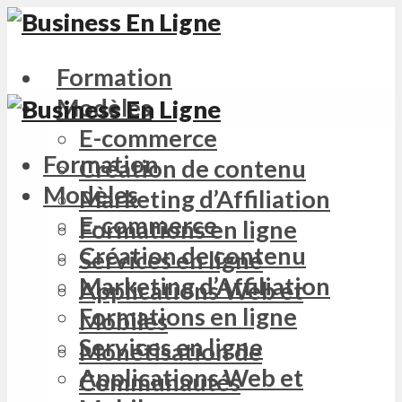
Formation
Modèles
E-commerce
Formation
Création de contenu
Modèles
Marketing d’Affiliation
E-commerce
Formations en ligne
Création de contenu
Services en ligne
Marketing d’Affiliation
Applications Web et
Formations en ligne
Mobiles
Services en ligne
Monétisation de
Applications Web et
Communautés