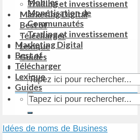
Mobiles
Trading et investissement
Monétisation de
Marketing Digital
Communautés
Best of
Trading et investissement
Télécharger
Marketing Digital
Lexique
Best of
Guides
Télécharger
Lexique
Guides
Idées de noms de Business