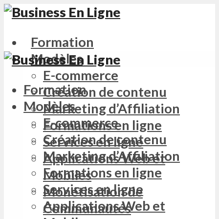
Formation
Modèles
E-commerce
Formation
Création de contenu
Modèles
Marketing d’Affiliation
E-commerce
Formations en ligne
Création de contenu
Services en ligne
Marketing d’Affiliation
Applications Web et
Formations en ligne
Mobiles
Services en ligne
Monétisation de
Applications Web et
Communautés